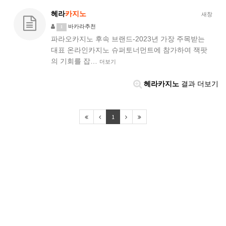
헤라
카지노
새창
바카라추천
1
파라오카지노 후속 브랜드-2023년 가장 주목받는
대표 온라인카지노 슈퍼토너먼트에 참가하여 잭팟
의 기회를 잡…
더보기
헤라카지노
결과 더보기
1