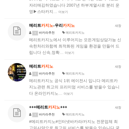
자리매김하였습니다 2007년 하부계열사로 분리 운
영▶스타카지…
더보기
메리트
카지노
-우리
카지노
새창
바카라추천
메리트카지노
1
메리트카지노에서 이루어지는 모든게임상담가능 신
속한처리와함께 최적화된 게임을 환경을 만들어 드
립니다 신속,정확…
더보기
메리트
카지노
새창
바카라추천
메리트카지노
1
메리트카지노 공식 1위 에이전시 입니다 메리트카
지노관련 최고의 프리미엄 서비스를 받을수 있습니
다 온라인카지노…
더보기
+++메리트
카지노
+++
새창
바카라추천
메리트카지노
1
#메리트카지노#인터넷바카라/카지노 전문업체 최
고의사양으로 최고의 서비스를 받을수 있습니다 국