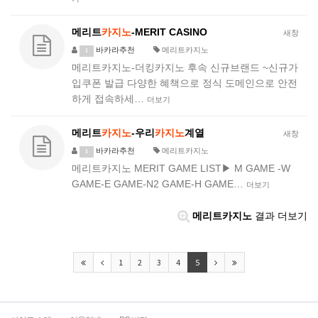
메리트
카지노
-MERIT CASINO
새창
바카라추천
메리트카지노
1
메리트카지노-더킹카지노 후속 신규브랜드 ~신규가
입쿠폰 발급 다양한 혜책으로 정식 도메인으로 안전
하게 접속하세…
더보기
메리트
카지노
-우리
카지노
계열
새창
바카라추천
메리트카지노
1
메리트카지노 MERIT GAME LIST▶ M GAME -W
GAME-E GAME-N2 GAME-H GAME…
더보기
메리트카지노
결과 더보기
1
2
3
4
5