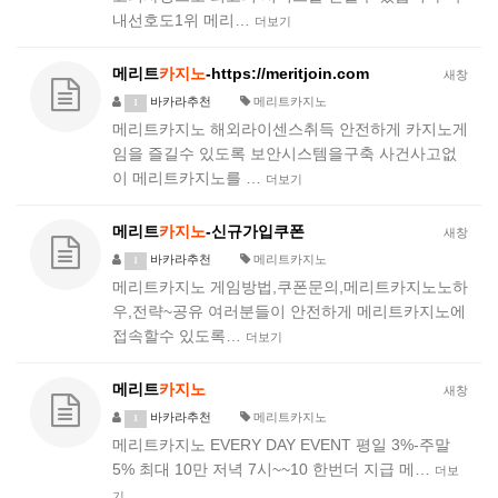
내선호도1위 메리…
더보기
메리트
카지노
-https://meritjoin.com
새창
바카라추천
메리트카지노
1
메리트카지노 해외라이센스취득 안전하게 카지노게
임을 즐길수 있도록 보안시스템을구축 사건사고없
이 메리트카지노를 …
더보기
메리트
카지노
-신규가입쿠폰
새창
바카라추천
메리트카지노
1
메리트카지노 게임방법,쿠폰문의,메리트카지노노하
우,전략~공유 여러분들이 안전하게 메리트카지노에
접속할수 있도록…
더보기
메리트
카지노
새창
바카라추천
메리트카지노
1
메리트카지노 EVERY DAY EVENT 평일 3%-주말
5% 최대 10만 저녁 7시~~10 한번더 지급 메…
더보
기