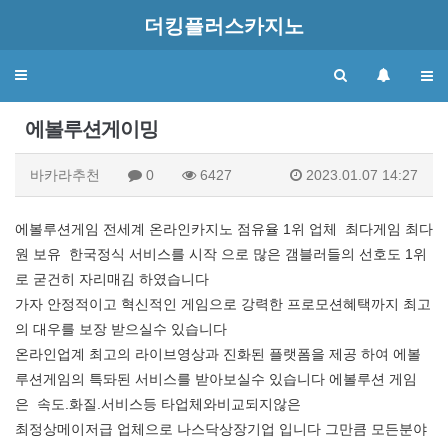
더킹플러스카지노
Toggle
navigation
에볼루션게이밍
바카라추천
0
6427
2023.01.07 14:27
에볼루션게임 전세계 온라인카지노 점유율 1위 업체 최다게임 최다
원 보유 한국정식 서비스를 시작 으로 많은 갬블러들의 선호도 1위
로 굳건히 자리매김 하였습니다
가자 안정적이고 혁신적인 게임으로 강력한 프로모션혜택까지 최고
의 대우를 보장 받으실수 있습니다
온라인업계 최고의 라이브영상과 진화된 플랫폼을 제공 하여 에볼
루션게임의 특돠된 서비스를 받아보실수 있습니다 에볼루션 게임
은 속도.화질.서비스등 타업체와비교되지않은
최정상메이저급 업체으로 나스닥상장기업 입니다 그만큼 모든분야