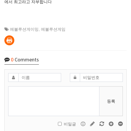
에서 최고라고 자부합니다
에볼루션게이밍
,
에볼루션게임
0
Comments
등록
비밀글