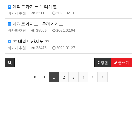
메리트카지노-우리계열
바카라추천
32111
2021.02.16
메리트카지노 | 우리카지노
바카라추천
35969
2021.02.04
☞ 메리트카지노 ☜
바카라추천
33476
2021.01.27
정렬
글쓰기
1
2
3
4