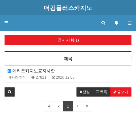
더킹플러스카지노
Toggle
navigation
공지사항(1)
제목
메리트카지노공지사항
바카라추천
27821
2020.12.05
정렬
목록
글쓰기
1