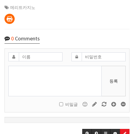
메리트카지노
0
Comments
등록
비밀글