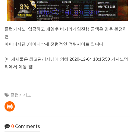
클럽카지노 입금하고 게임후 바카라게임진행 금액은 딴후 환전하
면
아이피자단 ,아이디삭제 전형적인 먹튀사이트 입니다
[이 게시물은 최고관리자님에 의해 2020-12-04 18:15:59 카지노먹
튀에서 이동 됨]
클럽카지노
0
Comments