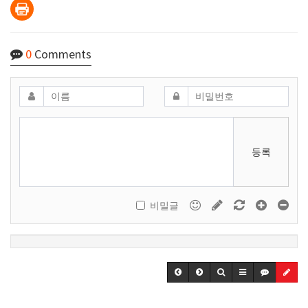
0
Comments
등록
비밀글