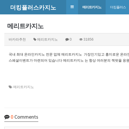
더킹플러스카지노
Toggle
메리트카지노
더킹플러스
navigation
메리트카지노
바카라추천
메리트카지노
0
31856
국내 최대 온라인카지노 전문 업체 메리트카지노 가장인기있고 흥미로운 온
스페셜이벤트가 마련되어 있습니다 메리트카지노 는 항상 여러분의 잭팟을 응원
메리트카지노
0
Comments