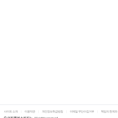
사이트 소개
|
이용약관
|
개인정보취급방침
|
이메일 무단수집거부
|
책임의 한계와
All rights reserved.