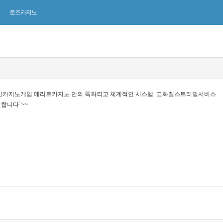
로즈카지노
라인카지노게임 메리트카지노 만의 특화되고 체계적인 시스템 고화질스트리밍서비스
합니다`~~