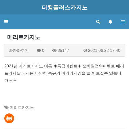
더킹플러스카지노
Toggle
navigation
메리트카지노
바카라추천
0
35147
2021.06.22 17:40
2021년 메리트카지노 여름 ◈특급이벤트◈ 모바일접속이벤트 메리
트카지노 에서는 다양한 종유의 바카라게임을 즐겨 보실수 있습니
다 ~~~
메리트카지노