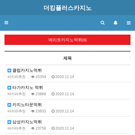
더킹플러스카지노
Toggle
navigation
메리트카지노먹튀(6)
제목
클럽카지노먹튀
바카라추천
25354
2020.11.14
타가카지노 먹튀
바카라추천
23868
2020.11.14
카지노타운먹튀
바카라추천
23833
2020.11.14
삼성카지노먹튀
바카라추천
23756
2020.11.14