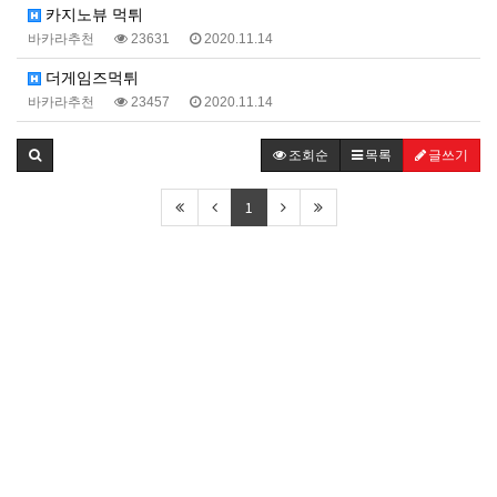
카지노뷰 먹튀
바카라추천
23631
2020.11.14
더게임즈먹튀
바카라추천
23457
2020.11.14
조회순
목록
글쓰기
1