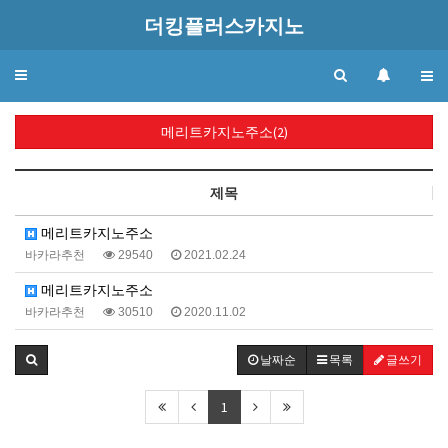
더킹플러스카지노
Toggle
navigation
메리트카지노주소(2)
제목
메리트카지노주소
바카라추천
29540
2021.02.24
메리트카지노주소
바카라추천
30510
2020.11.02
날짜순
목록
글쓰기
1