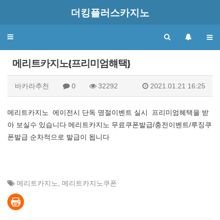
더킹플러스카지노
Toggle
navigation
메리트카지노{프리미엄햬택}
바카라추천
0
32292
2021.01.21 16:25
메리트카지노 에이전시 단독 명절이벤트 실시 프리미엄혜택을 받
아 보실수 있습니다 메리트카지노 무료쿠폰발급/충전이벤트/루징쿠
폰발급 순차적으로 발급이 됩니다
메리트카지노
,
메리트카지노쿠폰