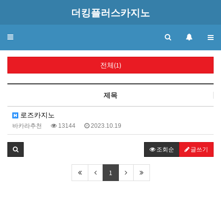
더킹플러스카지노
Toggle
navigation
전체(1)
제목
로즈카지노
바카라추천
13144
2023.10.19
조회순
글쓰기
1