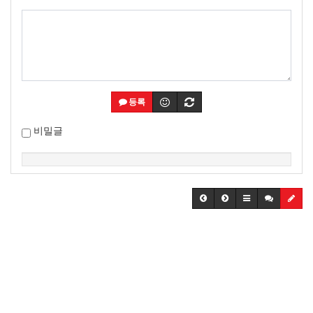
등록
비밀글