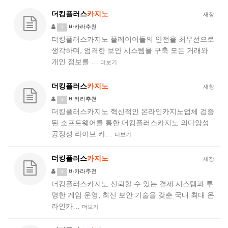
더킹플러스
카지노
새창
바카라추천
1
더킹플러스카지노 플레이어들의 안전을 최우선으로
생각하며, 엄격한 보안 시스템을 구축 모든 거래와
개인 정보를 …
더보기
더킹플러스
카지노
새창
바카라추천
1
더킹플러스카지노 혁신적인 온라인카지노업체 검증
된 소프트웨어를 통한 더킹플러스카지노 의다양성
공정성 라이브 카…
더보기
더킹플러스
카지노
새창
바카라추천
1
더킹플러스카지노 신뢰할 수 있는 결제 시스템과 투
명한 게임 운영, 최신 보안 기술을 갖춘 국내 최대 온
라인카…
더보기