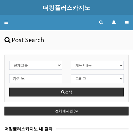
더킹플러스카지노
Toggle
navigation
Post Search
검색
전체게시판 (6)
더킹플러스카지노 내 결과