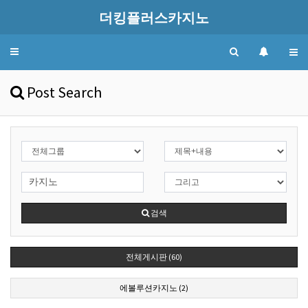
더킹플러스카지노
Toggle
navigation
Post Search
검색
전체게시판 (60)
에볼루션카지노 (2)