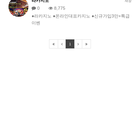
라카지노
새창
0
8,775
●라카지노 ●온라인대표카지노 ●신규가입3만+특급
이벤
1