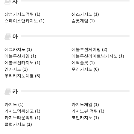
사
삼성카지노먹튀 (1)
샌즈카지노 (1)
스페이스맨카지노 (1)
슬롯게임 (1)
아
에그카지노 (1)
에볼루션게이밍 (2)
에볼루션게임 (1)
에볼루션라이트닝카지노 (1)
에볼루션카지노 (1)
에픽슬롯 (1)
엠카지노 (1)
우리카지노 (6)
우리카지노계열 (5)
카
카지노 (1)
카지노게임 (1)
카지노먹튀신고 (1)
카지노뷰 먹튀 (1)
카지노타운먹튀 (1)
코인카지노 (1)
클럽카지노 (1)