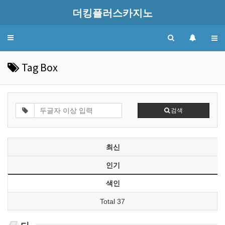
더킹플러스카지노
Toggle
navigation
Tag Box
검색
최신
인기
색인
Total 37